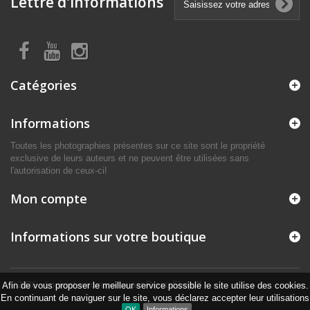
Lettre d'informations
Catégories
Informations
Toutes les photographies présentes sur ce site sont le propriété
exclusive de leurs auteurs et ne peuvent être utilisées sans
l'autorisation de ceux-ci!
Mon compte
Informations sur votre boutique
©2026 - Logiciel e-commerce par PrestaShop™
Afin de vous proposer le meilleur service possible le site utilise des cookies.
En continuant de naviguer sur le site, vous déclarez accepter leur utilisations
OK
Informations