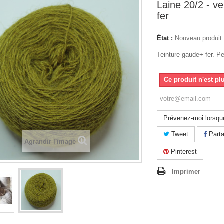
Laine 20/2 - ve
fer
État :
Nouveau produit
Teinture gaude+ fer. P
Ce produit n'est pl
Prévenez-moi lorsque
Tweet
Parta
Agrandir l'image
Pinterest
Imprimer