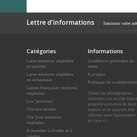
Lettre d'informations
Catégories
Informations
Laine teintures végétales
Conditions générales de
en pelotes
vente
Laine teintures végétales
A propos
en écheveaux
Politique de confidentiali
Laines françaises teintures
Toutes les photographies
végétales
présentes sur ce site sont l
Les "précieux"
propriété exclusive de leurs
Fils non teintés
auteurs et ne peuvent être
utilisées sans l'autorisation
Fils Soie teintures
de ceux-ci!
végétales
Echevettes à broder et à
coudre