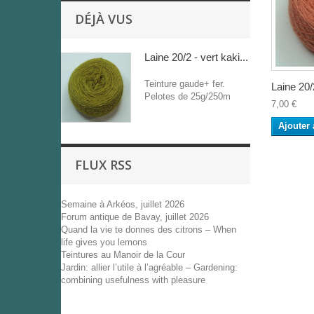
DÉJÀ VUS
Laine 20/2 - vert kaki...
Teinture gaude+ fer.
Laine 20/2
Pelotes de 25g/250m
7,00 €
Ajouter 
FLUX RSS
Semaine à Arkéos, juillet 2026
Forum antique de Bavay, juillet 2026
Quand la vie te donnes des citrons – When
life gives you lemons
Teintures au Manoir de la Cour
Jardin: allier l’utile à l’agréable – Gardening:
combining usefulness with pleasure