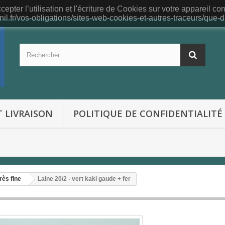
epter l’utilisation et l'écriture de Cookies sur votre appareil co
nil.fr/vos-obligations/sites-web-cookies-et-autres-traceurs/que-dit
 LIVRAISON
POLITIQUE DE CONFIDENTIALITÉ
rès fine
Laine 20/2 - vert kaki gaude + fer