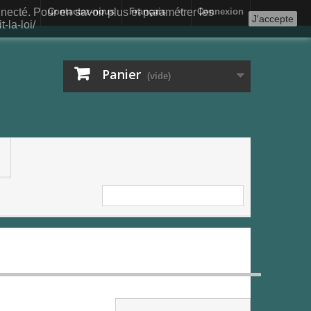
nnecté. Pour en savoir plus et paramétrer les
Contactez-nous
Français
Connexion
J'accepte
-la-loi/
Panier
(vide)