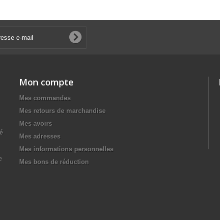
Mon compte
Mes commandes
Mes retours de marchandise
Mes avoirs
té
Mes adresses
Mes informations personnelles
e
Mes bons de réduction